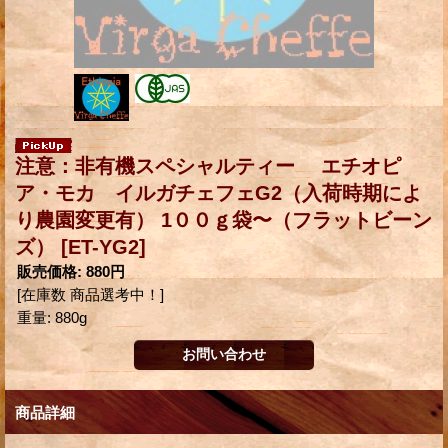
注意：非有機スペシャルティー エチオピ
ア・モカ イルガチェフェG2（入荷時期によ
り農園変更有） 1００ｇ袋〜（フラットビーン
ズ）
[ET-YG2]
販売価格
:
880円
[在庫数 商品選考中！]
重量
:
880g
商品詳細