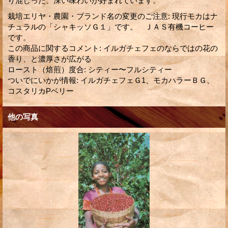
り混じった、深い味わいが好まれています。
栽培エリヤ・農園・ブランド名の変更のご注意
:
現行モカはナ
チュラルの「シャキッソＧ１」です。 ＪＡＳ有機コーヒー
です。
この商品に関するコメント
:
イルガチェフェのならではの花の
香り、と濃厚さが広がる
ロースト（焙煎）度合
:
シティー〜フルシティー
ついでにいかが情報
:
イルガチェフェＧ1、モカハラーＢＧ、
コスタリカPベリー
他の写真