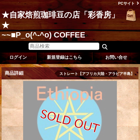
PCサイト
★自家焙煎珈琲豆の店「彩香房」
★
~~■P_o(^-^o) COFFEE
ログイン
新規登録はこちら
お問い合せ
商品詳細
ストレート【アフリカ大陸・アラビア半島】