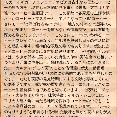
モカ イルガ・チェフェエチオピアは古来から伝わるコーヒ
ーの飲み方を、現在も日常的に見る事が出来る、アフリカで
唯一のコーヒー生産国です。 この伝統は各家庭で主婦や娘
たちがコーヒー・マスターとしておこなっている“コーヒー・
セレモニー”と呼ばれるものです。 地方の村々では近隣の人
たちが集まり、コーヒーを飲みながら情報交換、又は友情を
深める場となっています。 このセレモニーはいわゆるコー
ヒー・ブレイクとは異なり、年配者を尊敬し日々の生活に対
する感謝を示す、精神的な表現の場でもあります。伝説によ
るとコーヒーの発見は３世紀に遡ります。 やぎ飼いカルデ
ィは、やぎが低木に実っていた野生の“赤い実”を食べた後、い
つもより元気に声を出し、飛び跳ねていることに気付きまし
た。 カルディは“この実”のことを僧侶達に伝え、僧侶達
も“赤い実”は長時間の祈りの際に効果的である事を発見したの
です。 ただし実際の発見時期に関する文献は存在していな
い為不明ですが、鑑定家や歴史家たちは、エチオピアこそコ
ーヒー生産発祥の地であると認めています。（資料はエチオ
ピアア大使館より提供） 味覚特徴：イルガ・シェフェは、ア
フリカ大陸の角に当たる地域で採れるコーヒーの中でも、も
っとも高品質のコーヒーとして認識されています。 “レモン
の香りのよう”と形容される優れた酸味と豊かな花の香りが入