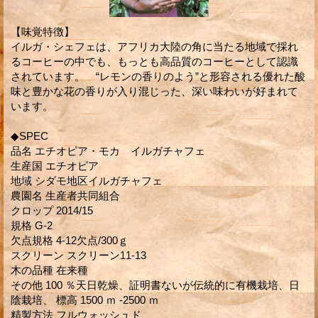
【味覚特徴】
イルガ・シェフェは、アフリカ大陸の角に当たる地域で採れ
るコーヒーの中でも、もっとも高品質のコーヒーとして認識
されています。 “レモンの香りのよう”と形容される優れた酸
味と豊かな花の香りが入り混じった、深い味わいが好まれて
います。
◆SPEC
品名 エチオピア・モカ イルガチャフェ
生産国 エチオピア
地域 シダモ地区イルガチャフェ
農園名 生産者共同組合
クロップ 2014/15
規格 G-2
欠点規格 4-12欠点/300ｇ
スクリーン スクリーン11-13
木の品種 在来種
その他 100 ％天日乾燥、証明書ないが伝統的に有機栽培、日
陰栽培、 標高 1500 ｍ -2500 ｍ
精製方法 フルウォッシュド