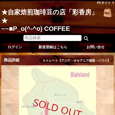
PCサイト
★自家焙煎珈琲豆の店「彩香房」
★
~~■P_o(^-^o) COFFEE
ログイン
新規登録はこちら
お問い合せ
商品詳細
ストレート【アジア・オセアニア諸国・ハワイ】