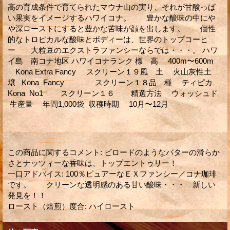
高の育成条件で育てられたマウナ山の実り、それが甘酸っぱ
い果実をイメージするハワイコナ。 豊かな酸味の中にや
や深ローストにすると豊かな苦味が顔を出します。 個性
的なトロピカルな酸味とボディーは、世界のトップコーヒ
ー 大粒豆のエクストラファンシーならでは・・・。 ハワ
イ島 南コナ地区 ハワイコナランク 標 高 400m〜600m
Kona Extra Fancy スクリーン１９風 土 火山灰性土
壌 Kona Fancy スクリーン１８品 種 ティピカ
Kona No1 スクリーン１６ 精選方法 ウォッシュド
生産量 年間1,000袋 収穫時期 10月〜12月
この商品に関するコメント
:
ビロードのようなバターの滑らか
さとナッツィーな香味は、トップエントゥリー！
一口アドバイス
:
100％ピュアーなＥＸファンシー／コナ珈琲
です。 クリーンな透明感のある甘い酸味・・・ 新しい
発見を！！
ロースト（焙煎）度合
:
ハイロースト