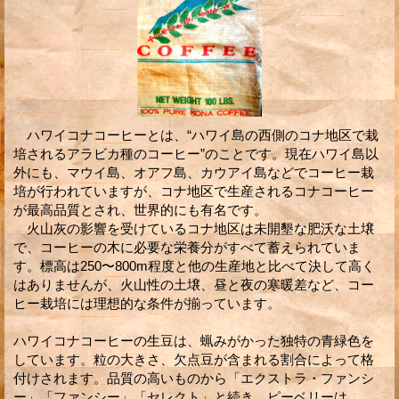
ハワイコナコーヒーとは、“ハワイ島の西側のコナ地区で栽
培されるアラビカ種のコーヒー”のことです。現在ハワイ島以
外にも、マウイ島、オアフ島、カウアイ島などでコーヒー栽
培が行われていますが、コナ地区で生産されるコナコーヒー
が最高品質とされ、世界的にも有名です。
火山灰の影響を受けているコナ地区は未開墾な肥沃な土壌
で、コーヒーの木に必要な栄養分がすべて蓄えられていま
す。標高は250〜800m程度と他の生産地と比べて決して高く
はありませんが、火山性の土壌、昼と夜の寒暖差など、コー
ヒー栽培には理想的な条件が揃っています。
ハワイコナコーヒーの生豆は、蝋みがかった独特の青緑色を
しています。粒の大きさ、欠点豆が含まれる割合によって格
付けされます。品質の高いものから「エクストラ・ファンシ
ー」「ファンシー」「セレクト」と続き、ピーベリーは