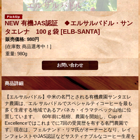
NEW 有機JAS認証 🍀エルサルバドル・サン
タエレナ 100ｇ袋
[ELB-SANTA]
販売価格
:
980円
[在庫数 商品選考中！]
重量
:
980g
商品詳細
【エルサルバドル】中米の名門とされる有機農園サンタエレ
ナ農園は、エル サルバドルでスペシャルティコーヒーを最も
多く生産する地域であるアパネカ・イラマテペック山地に位
置しています。 60年前に植樹、農園を開始し、Cup of
Excellenceではこれまでに7回の受賞歴を有する名門農園で
す。現在は、フェルナンド・リマ氏がオーナーとなり、レイ
ンフォレストやJAS認証などサスティナブルなコーヒー生産を