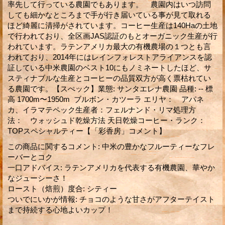
率先して行っている農園でもあります。 農園内はいつ訪問
しても細かなところまで手が行き届いている事が見て取れる
ほど綺麗に清掃がされています。コーヒー生産は140Haの土地
で行われており、全区画JAS認証のもとオーガニック生産が行
われています。ラテンアメリカ最大の有機農場の１つとも言
われており、2014年にはレインフォレストアライアンスを認
証している中米農園のベスト10にもノミネートしたほど、サ
スティナブルな生産とコーヒーの品質双方が高く票枯れてい
る農園です。【スぺック】業態: サンタエレナ農園 品種: -- 標
高 1700m〜1950m ブルボン・カツーラ エリヤ： アパネ
カ、イラマテペック生産者：フェルナンド・リマ処理方
法： ウォッシュド乾燥方法 天日乾燥コーヒー・ランク：
TOPスペシャルティー【「彩香房」コメント】
この商品に関するコメント
:
中米の豊かなフルーティーなフレ
ーバーとコク
一口アドバイス
:
ラテンアメリカを代表する有機農園、華やか
なジューシーさ！
ロースト（焙煎）度合
:
シティー
ついでにいかが情報
:
チョコのような甘さがアフターテイスト
まで持続する心地よいカップ！