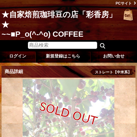
PCサイト
★自家焙煎珈琲豆の店「彩香房」
★
~~■P_o(^-^o) COFFEE
ログイン
新規登録はこちら
お問い合せ
商品詳細
ストレート【中米系】