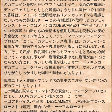
のカフェインを控えたいママさんに！安全・安心の有機認証
デ・カフェ！しっかりした蜂蜜のような甘い味わいです珈琲
の香味は、マイルドで透明感がありノンカフェインを意識し
ないいつもの美味しさ！➡ この有機認証を取得したカフェイ
ンレス・ビーンズはメキシコのDESCAMEX社で生産されメキ
シコ最高峰の山脈からの天然水を使用し薬品を使わない安心
安全なカフェイン除去をしています「マウンテンウォーター
プロセス」による「カフェインレス珈琲」は、カフェインに
敏感な方、持病で医師から珈琲を控えるように言われている
方、そして妊娠・授乳期中だからカフェインをとるのが心配
というママさんに限らず、珈琲愛飲家ゆえに珈琲が無くては
ならない方にも、おいしい珈琲が味わえます。「メキシコ・
デカフェ」は、クリーンな蜂蜜を想わす甘さ、マイルドであ
りながらしっかりした珈琲の味わいがあります。
栽培エリヤ・農園・ブランド名の変更のご注意
:
マンデリンの
デカフェになります！
この商品に関するコメント
:
安心安全な、ウォータープロセス
により、99.9％カフェイン抜きのコーヒーです！
一口アドバイス
:
生産者：DESCAMEX社 JAS認証プロセス
ロースト（焙煎）度合
:
シティー〜フルロースト
ついでにいかが情報
:
通常のJAS有機メキシコも飲み比べ！