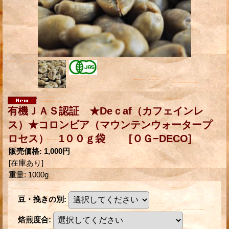
有機ＪＡＳ認証 ★Deｃaf（カフェインレ
ス）★コロンビア（マウンテンウォータープ
ロセス） 1００ｇ袋
[ＯＧ−DECO]
販売価格
:
1,000円
[在庫あり]
重量
:
1000g
豆・挽きの別
:
焙煎度合
: