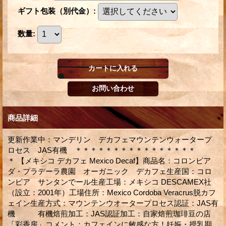
ギフト包装（別代金）
:
数量
:
商品詳細
更新作業中：マンデリン デカフェマウンテンウォータープ
ロセス JAS有機 ＊＊＊＊＊＊＊＊＊＊＊＊＊＊＊＊
＊ 【メキシコ デカフェ Mexico Decaf】商品名：コロンビア
ダ・プラデーラ農園 オーガニック デカフェ生産国：コロ
ンビア サンタンでール生産工場：メキシコ DESCAMEX社
（設立：2001年）工場住所：Mexico Cordoba Veracrus脱カフ
ェイン生産方式：マウンテンウオータープロセス認証：JAS有
機 有機焙煎加工：JAS認証加工：自家焙煎珈琲豆の店
「彩香房」コメント：カフェインに敏感な方！妊娠・授乳期