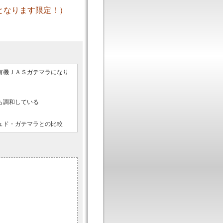
入となります限定！）
有機ＪＡＳガテマラになり
も調和している
ュド・ガテマラとの比較