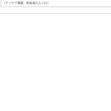
《アゾテア農園、乾燥場の入り口》