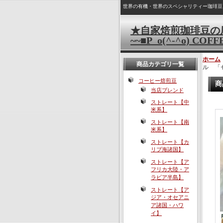
世界の有機・世界のスペシャリティー珈琲豆
★自家焙煎珈琲豆の
~~■P_o(^-^o) COFF
ホーム
商品カテゴリ一覧
ル 「
コーヒー焙煎豆
商
当店ブレンド
ストレート【中
米系】
ストレート【南
米系】
ストレート【カ
リブ海諸国】
ストレート【ア
フリカ大陸・ア
ラビア半島】
ストレート【ア
ジア・オセアニ
ア諸国・ハワ
イ】