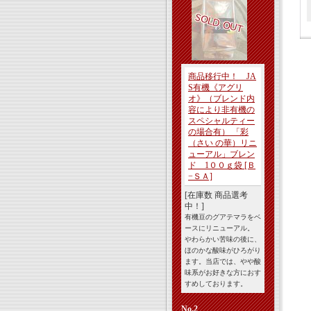
商品移行中！ JA
S有機《アグリ
オ》（ブレンド内
容により非有機の
スペシャルティー
の場合有） 「彩
（さい の華）リニ
ューアル」ブレン
ド 1００ｇ袋
[Ｂ
−ＳＡ]
[在庫数 商品選考
中！]
有機豆のグアテマラをベ
ースにリニューアル。
やわらかい苦味の後に、
ほのかな酸味がひろがり
ます。当店では、やや酸
味系がお好きな方におす
すめしております。
No.2