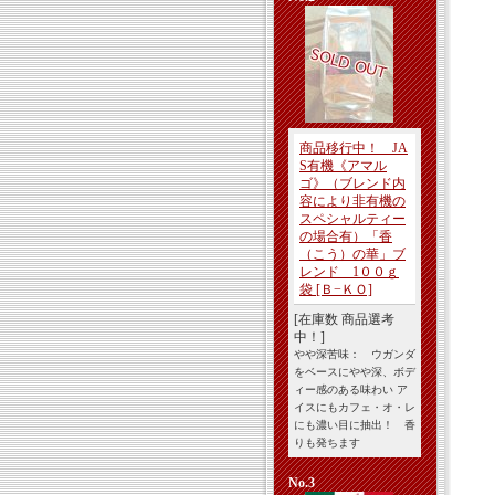
商品移行中！ JA
S有機《アマル
ゴ》（ブレンド内
容により非有機の
スペシャルティー
の場合有）「香
（こう）の華」ブ
レンド 1００ｇ
袋
[Ｂ−ＫＯ]
[在庫数 商品選考
中！]
やや深苦味： ウガンダ
をベースにやや深、ボデ
ィー感のある味わい ア
イスにもカフェ・オ・レ
にも濃い目に抽出！ 香
りも発ちます
No.3