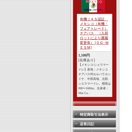
有機ＪＡＳ認証
メキシコ（有機・
フェアトレード）
チアパス （入荷
ロットにより農園
変更有）
[ＯＧ−Ｍ
ＥＳＭ]
1,100円
[在庫あり]
【メキシコ/シェラマー
ドレ】産地：メキシコ
チアパス州セルバラカン
ドナ、中部高地、北部、
シエラマードレ。標高は
900〜1600m。生産者：
Mas Ca…
特定商取引法表示
店長日記