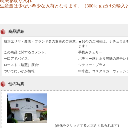
農法を取り入れ
生産量は少ない希少な入荷となります。（300ｋｇだけの輸
商品詳細
栽培エリヤ・農園・ブランド名の変更のご注意
:
★只今のご用意は、ナチュラル
ます！
この商品に関するコメント
:
手摘みチェリー
一口アドバイス
:
ボディー感もあり酸味の度合い
ロースト（焙煎）度合
:
シティー・プラス
ついでにいかが情報
:
中米産、コスタリカ、ウォッシ
他の写真
(画像をクリックすると大きく見られます)