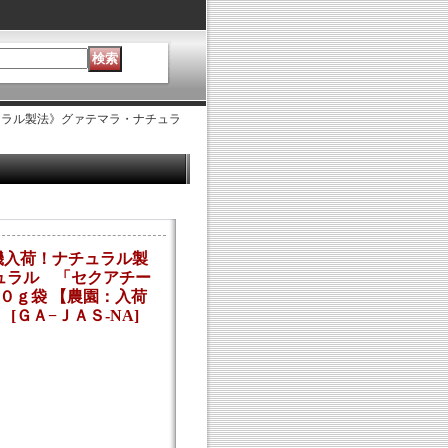
ュラル製法》グァテマラ・ナチュラ
機入荷！ナチュラル製
ュラル 「セクアチー
０ｇ袋 【農園：入荷
】
[
ＧＡ−ＪＡＳ-NA
]