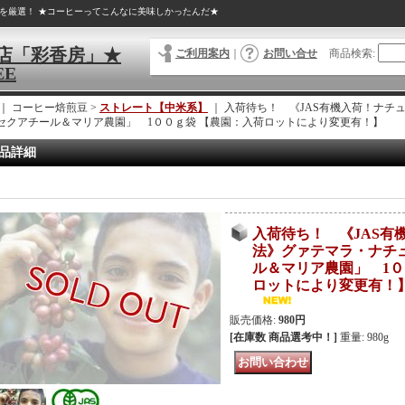
を厳選！ ★コーヒーってこんなに美味しかったんだ★
店「彩香房」★
ご利用案内
｜
お問い合せ
商品検索
:
EE
｜ コーヒー焙煎豆 >
ストレート【中米系】
｜
入荷待ち！ 《JAS有機入荷！ナチ
セクアチール＆マリア農園」 1００ｇ袋 【農園：入荷ロットにより変更有！】
品詳細
入荷待ち！ 《JAS有
法》グァテマラ・ナチ
ル＆マリア農園」 1０
ロットにより変更有！
販売価格
:
980円
[在庫数 商品選考中！]
重量
:
980g