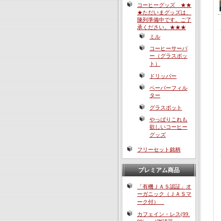
コーヒーグッズ ★★
★ただいまグッズは、
陳列準備中です。ご了
承ください。★★★
ミル
コーヒーサーバ
ー（グラスポッ
ト）
ドリッパー
ペーパーフィル
ター
グラスポット
やっぱりこれも
欲しいコーヒー
グッズ
フリーセット銘柄
プレミアム商品
「有機ＪＡＳ認証」オ
ーガニック（ＪＡＳマ
ーク付）
カフェイン・レス(99.