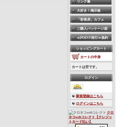
リンク集
大好き！掲示板
「彩香房」カフェ
ご購入パッケージ袋
≪POINT発行≫規約
ショッピングカート
カートの中身
カートは空です。
ログイン
新規登録はこちら
ログインはこちら
クロ
ネコwebコレクト【クレジッ
トカード払い】