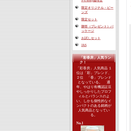
9% non)珈琲豆
限定オリジナル・ビー
ンズ
限定セット
贈答（プレゼント）パ
ッケージ
お試しセット
JAS
「彩香房」人気ラン
ク！
「彩香房」人気商品 １
位は「彩」ブレンド、
２位 「香」ブレンド
となっている。 通
年、やはり有機認証豆
やしっかりしたプロフ
ィルとバランスのよ
い、しかも個性的なイ
ンパクトのある銘柄が
人気商品となってい
る。
No.1