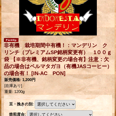
非有機 栽培期間中有機！：マンデリン ク
リンチ（プレミアムSP銘柄変更有） 1００ｇ
袋 【※非有機、銘柄変更の場合有】注意：欠
品の場合はペルマタガヨ（有機JASコーヒー）
の場合有！
[IN-AC PON]
販売価格
:
1,200円
[在庫あり]
重量
:
1200g
豆・挽きの別
:
焙煎度合
: