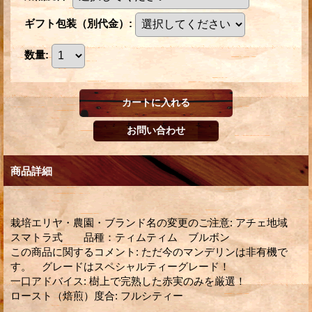
ギフト包装（別代金）
:
数量
:
商品詳細
栽培エリヤ・農園・ブランド名の変更のご注意
:
アチェ地域
スマトラ式 品種：ティムティム ブルボン
この商品に関するコメント
:
ただ今のマンデリンは非有機で
す。 グレードはスペシャルティーグレード！
一口アドバイス
:
樹上で完熟した赤実のみを厳選！
ロースト（焙煎）度合
:
フルシティー